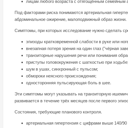
лицам любого возраста с отягощённым семейным а
Под факторами риска понимаются артериальная гиперте
абдоминальное ожирение, малоподвижный образ жизни.
Симптомы, при которых исследование нужно сделать ср
эпизоды кратковременной слабости в руке или ноге
внезапная потеря зрения на один глаз ("чёрная зав
транзиторные нарушения речи или понимания обра
приступы головокружения с шаткостью при ходьбе
шум в ушах, синхронный с пульсом;
обмороки неясного происхождения;
односторонняя пульсирующая боль в шее.
Эти симптомы могут указывать на транзиторную ишемиче
развивается в течение трёх месяцев после первого эпиз
Состояния, требующие планового контроля.
артериальная гипертензия с цифрами выше 140/90 м