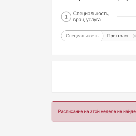
Специальность,
1
врач, услуга
Специальность
Проктолог
Расписание на этой неделе не най