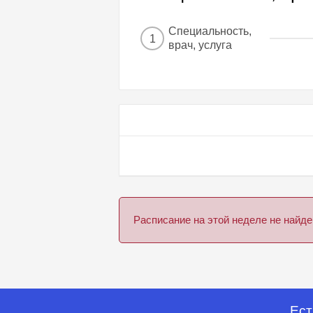
Специальность,
1
врач, услуга
Расписание на этой неделе не най
Ест