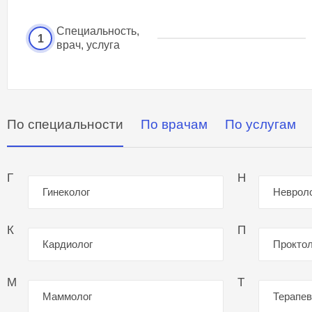
Специальность,
1
врач, услуга
По специальности
По врачам
По услугам
Г
Н
Гинеколог
Неврол
К
П
Кардиолог
Проктол
М
Т
Маммолог
Терапев