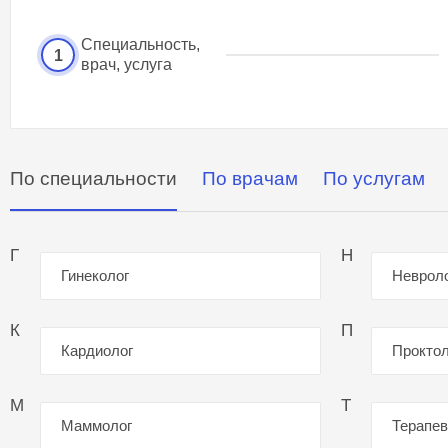
Специальность,
1
врач, услуга
По специальности
По врачам
По услугам
Г
Н
Гинеколог
Неврол
К
П
Кардиолог
Проктол
М
Т
Маммолог
Терапев