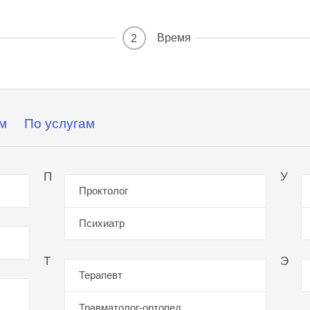
Время
2
м
По услугам
П
У
Проктолог
Психиатр
Т
Э
Терапевт
Травматолог-ортопед