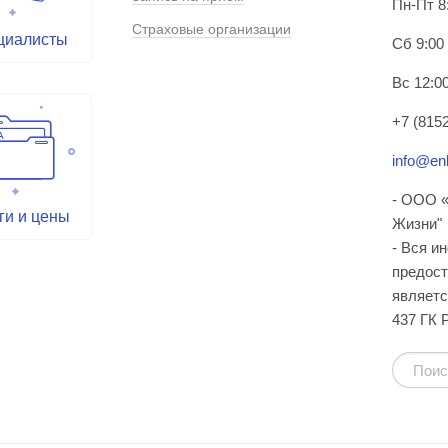
Пн-Пт 8
Страховые организации
циалисты
Сб 9:00
Вс 12:00
+7 (8152
info@enl
- ООО «
ги и цены
Жизни"
- Вся и
предост
являетс
437 ГК 