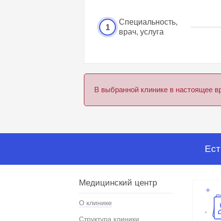
Специальность,
1
врач, услуга
В выбранной клинике в настоящее в
Ест
Медицинский центр
О клинике
Структура клиники