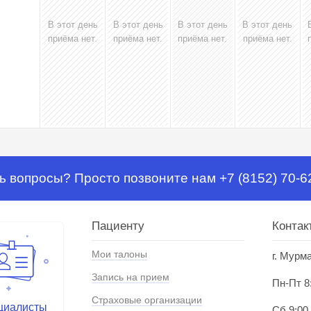
В этот день
В этот день
В этот день
В этот день
приёма нет.
приёма нет.
приёма нет.
приёма нет.
ь вопросы? Просто позвоните нам +7 (8152) 70-6
Пациенту
Контак
Мои талоны
г. Мурм
Запись на прием
Пн-Пт 8
Страховые организации
циалисты
Сб 9:00