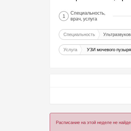
Специальность,
1
врач, услуга
Специальность
Ультразвуков
Услуга
УЗИ мочевого пузыря
Расписание на этой неделе не най