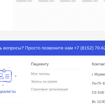
приёма нет.
приёма нет.
приёма нет.
приёма нет.
ь вопросы? Просто позвоните нам +7 (8152) 70-6
Пациенту
Контак
Мои талоны
г. Мурм
Запись на прием
Пн-Пт 8
Страховые организации
циалисты
Сб 9:00
Вс 12:00