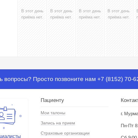
В этот день
В этот день
В этот день
В этот день
приёма нет.
приёма нет.
приёма нет.
приёма нет.
ь вопросы? Просто позвоните нам +7 (8152) 70-6
Пациенту
Контак
Мои талоны
г. Мурм
Запись на прием
Пн-Пт 8
Страховые организации
циалисты
Сб 9:00