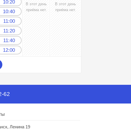
10:20
В этот день
В этот день
приёма нет.
приёма нет.
10:40
11:00
11:20
11:40
12:00
2-62
ты
анск, Ленина 19