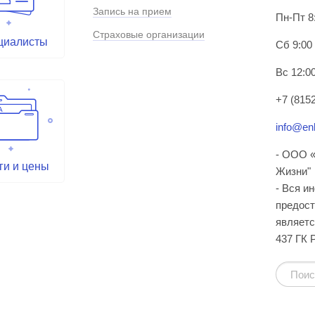
Запись на прием
Пн-Пт 8
Страховые организации
циалисты
Сб 9:00
Вс 12:00
+7 (8152
info@enl
- ООО «
ги и цены
Жизни"
- Вся и
предост
являетс
437 ГК 