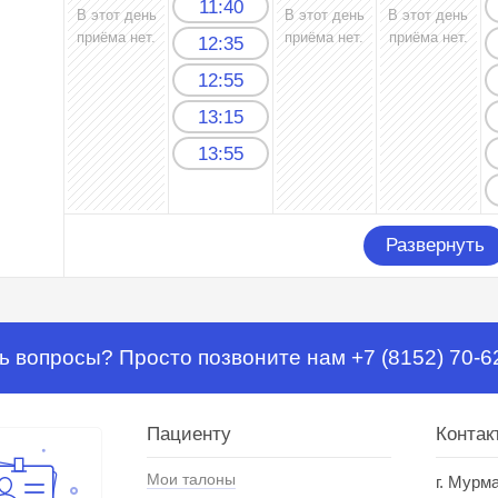
11:40
В этот день
В этот день
В этот день
приёма нет.
приёма нет.
приёма нет.
12:35
12:55
13:15
13:55
Развернуть
ь вопросы? Просто позвоните нам +7 (8152) 70-6
Пациенту
Контак
Мои талоны
г. Мурм