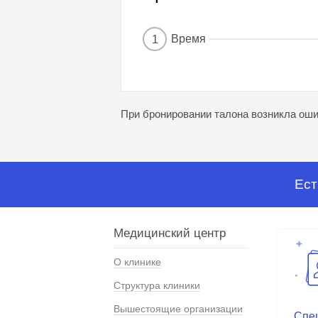
Время
1
При бронировании талона возникла ошиб
Ест
Медицинский центр
О клинике
Структура клиники
Вышестоящие организации
Спе