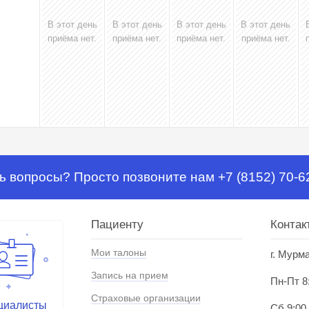
В этот день
В этот день
В этот день
В этот день
приёма нет.
приёма нет.
приёма нет.
приёма нет.
ь вопросы? Просто позвоните нам +7 (8152) 70-6
Пациенту
Контак
Мои талоны
г. Мурм
Запись на прием
Пн-Пт 8
Страховые организации
циалисты
Сб 9:00