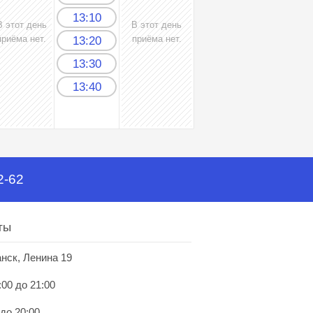
13:10
В этот день
В этот день
приёма нет.
приёма нет.
13:20
13:30
13:40
2-62
ты
анск, Ленина 19
:00 до 21:00
 до 20:00