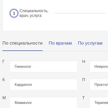
Специальность,
1
врач, услуга
По специальности
По врачам
По услугам
Г
Н
Гинеколог
Неврол
К
П
Кардиолог
Проктол
М
Т
Маммолог
Терапев