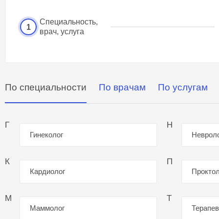
Специальность,
1
врач, услуга
По специальности
По врачам
По услугам
Г
Н
Гинеколог
Неврол
К
П
Кардиолог
Проктол
М
Т
Маммолог
Терапев