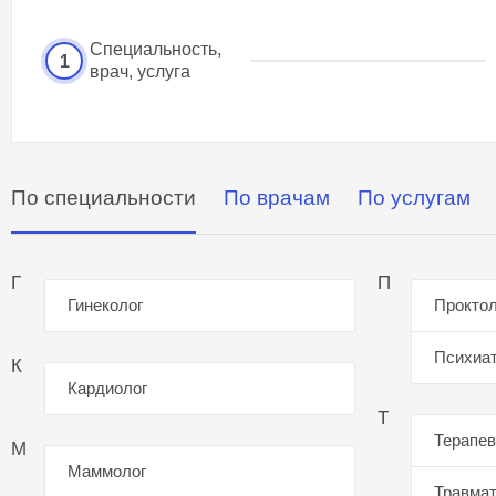
Специальность,
1
врач, услуга
По специальности
По врачам
По услугам
Г
П
Гинеколог
Проктол
Психиа
К
Кардиолог
Т
Терапев
М
Маммолог
Травмат