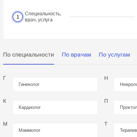
Специальность,
1
врач, услуга
По специальности
По врачам
По услугам
Г
Н
Гинеколог
Неврол
К
П
Кардиолог
Проктол
М
Т
Маммолог
Терапев