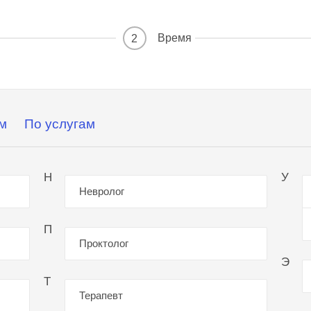
Время
2
м
По услугам
Н
У
Невролог
П
Проктолог
Э
Т
Терапевт