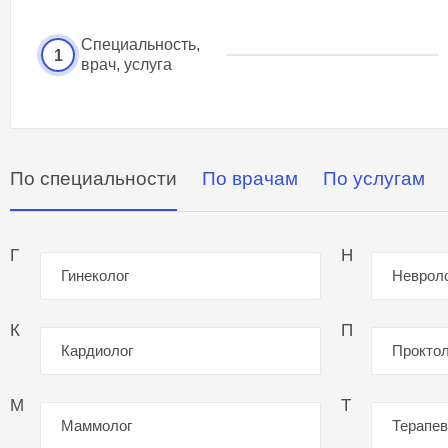
Специальность,
1
врач, услуга
По специальности
По врачам
По услугам
Г
Н
Гинеколог
Неврол
К
П
Кардиолог
Проктол
М
Т
Маммолог
Терапев