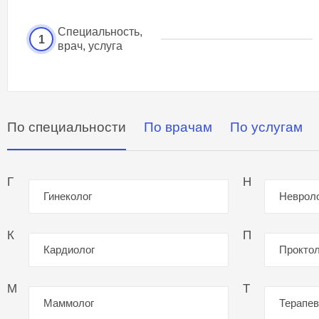
Специальность,
1
врач, услуга
По специальности
По врачам
По услугам
Г
Н
Гинеколог
Неврол
К
П
Кардиолог
Проктол
М
Т
Маммолог
Терапев