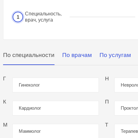
Специальность,
1
врач, услуга
По специальности
По врачам
По услугам
Г
Н
Гинеколог
Неврол
К
П
Кардиолог
Проктол
М
Т
Маммолог
Терапев