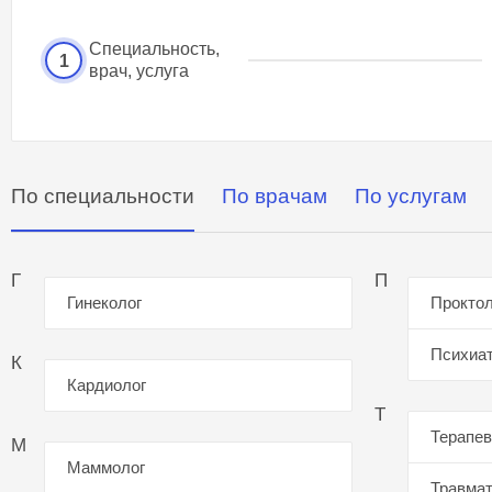
Специальность,
1
врач, услуга
По специальности
По врачам
По услугам
Г
П
Гинеколог
Проктол
Психиа
К
Кардиолог
Т
Терапев
М
Маммолог
Травмат