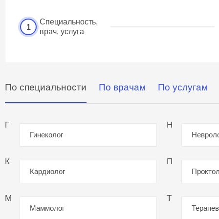
Специальность,
1
врач, услуга
По специальности
По врачам
По услугам
Г
Н
Гинеколог
Неврол
К
П
Кардиолог
Проктол
М
Т
Маммолог
Терапев