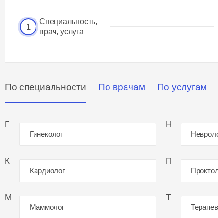
Специальность,
1
врач, услуга
По специальности
По врачам
По услугам
Г
Н
Гинеколог
Неврол
К
П
Кардиолог
Проктол
М
Т
Маммолог
Терапев